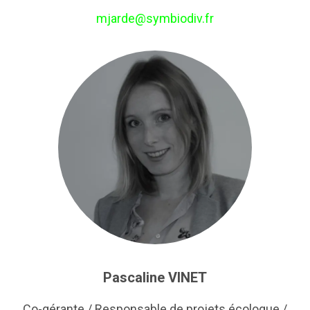
mjarde@symbiodiv.fr
Pascaline VINET
Co-gérante / Responsable de projets écologue /