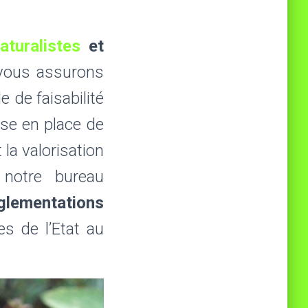
naturalistes
et
vous assurons
de de faisabilité
mise en place de
 la valorisation
notre bureau
églementations
es de l’Etat au