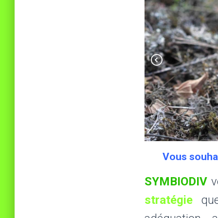
Vous souhai
SYMBIODIV
v
stratégie
qu