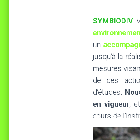
SYMBIODIV
environnemen
un
accompagne
jusqu’à la réal
mesures visant 
de ces acti
d’études.
Nous
en vigueur
, e
cours de l’ins