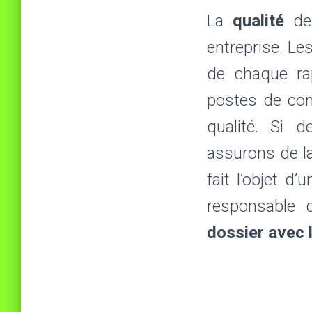
La
qualité
de 
entreprise. L
de chaque ra
postes de con
qualité. Si d
assurons de l
fait l’objet d’
responsable 
dossier avec 
ECO-MED, Eco
ARTIFEX