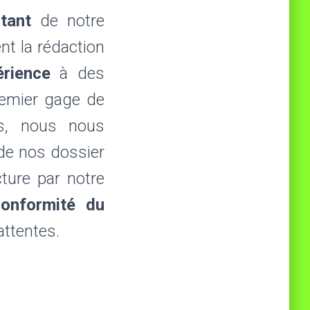
tant
de notre
t la rédaction
rience
à des
remier gage de
tés, nous nous
de nos dossier
cture par notre
conformité du
attentes.
ement,