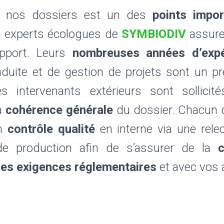
nos dossiers est un des
points impor
es experts écologues de
SYMBIODIV
assuren
pport. Leurs
nombreuses années d’expé
duite et de gestion de projets sont un p
es intervenants extérieurs sont sollici
a
cohérence générale
du dossier. Chacun 
un
contrôle qualité
en interne via une rele
de production afin de s’assurer de la
les exigences réglementaires
et avec vos 
sphère, ECOTER, BIOTOPE, ALISE Environn