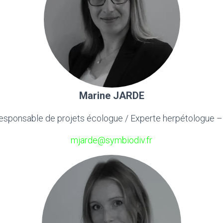
Marine JARDE
esponsable de projets écologue / Experte herpétologue 
mjarde@symbiodiv.fr