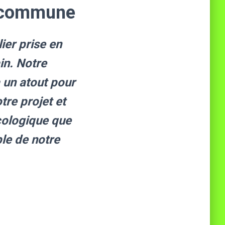
n commune
er prise en
in. Notre
a un atout pour
tre projet et
écologique que
le de notre